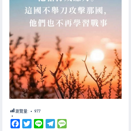
瀏覽量:
977
Fa
T
Li
Te
M