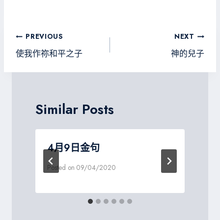
ce
wi
ne
le
es
b
tt
gr
sa
o
er
a
g
文
PREVIOUS
NEXT
ok
m
e
章
使我作祢和平之子
神的兒子
導
覽
Similar Posts
4月9日金句
Posted on
09/04/2020
P