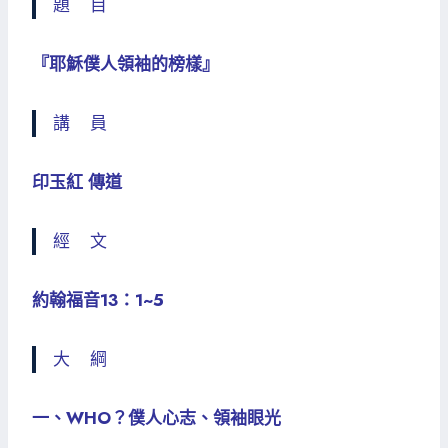
題 目
『耶穌僕人領袖的榜樣』
講 員
印玉紅 傳道
經 文
約翰福音13：1~5
大 綱
一、WHO？僕人心志、領袖眼光