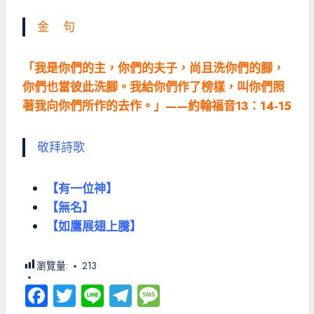
金 句
「我是你們的主，你們的夫子，尚且洗你們的腳，
你們也當彼此洗腳。我給你們作了榜樣，叫你們照
著我向你們所作的去作。」——約翰福音13：14-15
敬拜詩歌
【有一位神】
【無名】
【如鷹展翅上騰】
瀏覽量:
213
Fa
T
Li
Te
M