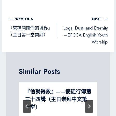
ce
wi
ne
le
es
b
tt
gr
sa
o
er
a
g
文
PREVIOUS
NEXT
ok
m
e
章
『求神開闊你的境界』
Logs, Dust, and Eternity
導
（主日第一堂崇拜）
—EFCCA English Youth
Worship
覽
Similar Posts
『信就得救』——使徒行傳第
三十四講（主日崇拜中文第
P
一堂）