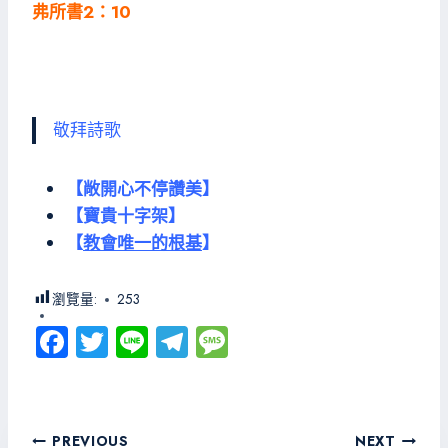
弗所書2：10
敬拜詩歌
【敞開心不停讚美】
【寶貴十字架】
【
教會唯一的根基
】
瀏覽量:
253
Fa
T
Li
Te
M
ce
wi
ne
le
es
b
tt
gr
sa
o
er
a
g
文
PREVIOUS
NEXT