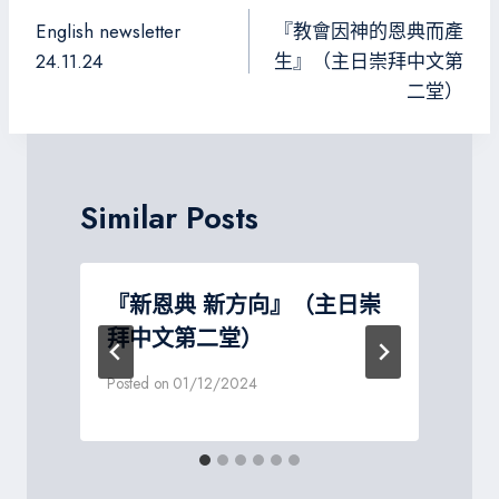
ok
m
e
章
English newsletter
『教會因神的恩典而產
導
24.11.24
生』（主日崇拜中文第
二堂）
覽
Similar Posts
『新恩典 新方向』（主日崇
拜中文第二堂）
Posted on
01/12/2024
P