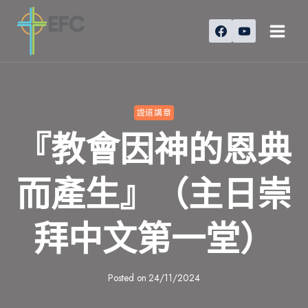
Skip
to
content
證道講章
『教會因神的恩典
而產生』（主日崇
拜中文第一堂）
Posted on
24/11/2024