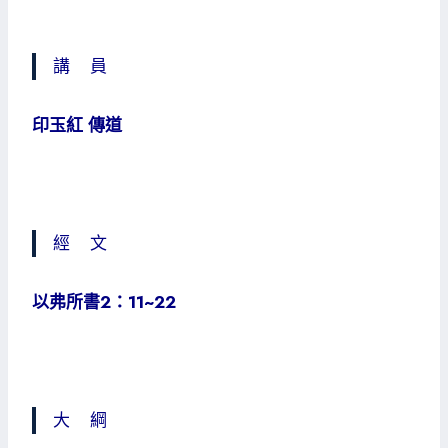
講 員
印玉紅 傳道
經 文
以弗所書2：11~22
大 綱