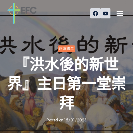
Skip
to
content
證道講章
『洪水後的新世
界』主日第一堂崇
拜
Posted on
15/01/2023