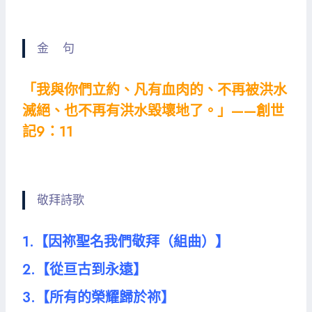
金 句
「我與你們立約、凡有血肉的、不再被洪水
滅絕、也不再有洪水毀壞地了。」——創世
記9：11
敬拜詩歌
1.【因祢聖名我們敬拜（組曲）】
2.【從亘古到永遠】
3.【所有的榮耀歸於祢】