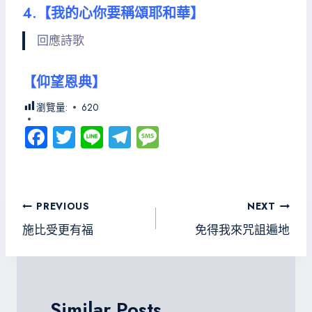
4.【我的心你要稱頌耶和華】
回應詩歌
【仰望恩典】
瀏覽量:
620
Fa
T
Li
Te
M
ce
wi
ne
le
es
b
tt
gr
sa
o
er
a
g
文
PREVIOUS
NEXT
ok
m
e
章
施比受更有福
免得我來咒詛遍地
導
覽
Similar Posts