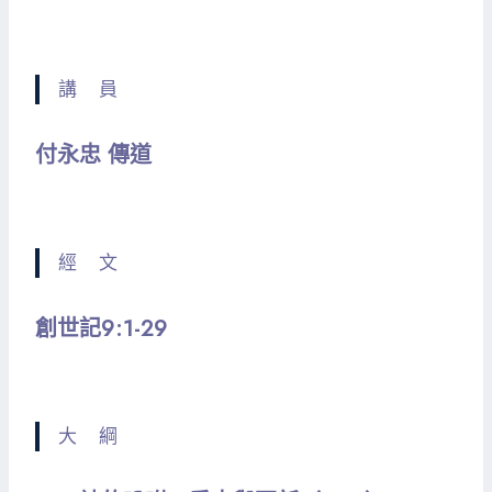
講 員
付永忠 傳道
經 文
創世記9:1-29
大 綱