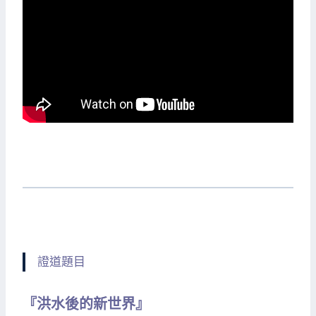
證道題目
『洪水後的新世界』