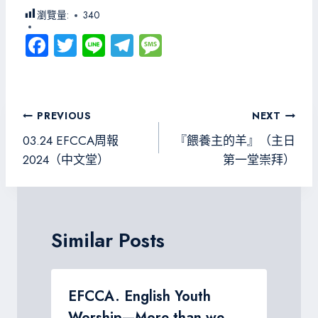
瀏覽量:
340
Fa
T
Li
Te
M
ce
wi
ne
le
es
b
tt
gr
sa
o
er
a
g
文
PREVIOUS
NEXT
ok
m
e
章
03.24 EFCCA周報
『餵養主的羊』（主日
導
2024（中文堂）
第一堂崇拜）
覽
Similar Posts
3
EFCCA. English Youth
Worship—More than we