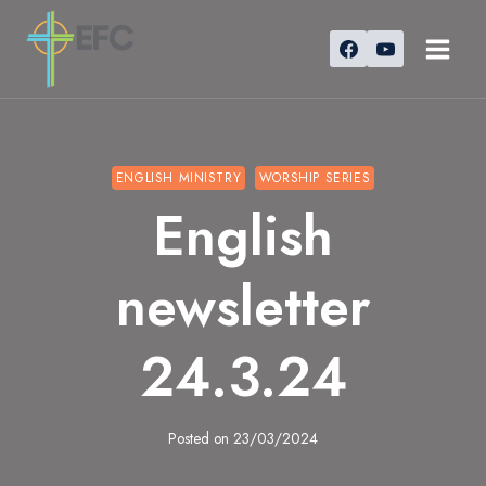
Skip
to
content
ENGLISH MINISTRY
WORSHIP SERIES
English
newsletter
24.3.24
Posted on
23/03/2024