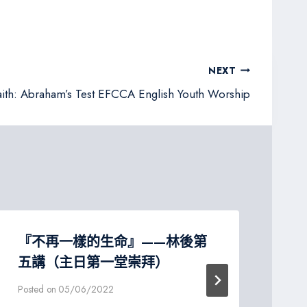
NEXT
aith: Abraham’s Test EFCCA English Youth Worship
『不再一樣的生命』——林後第
『
五講（主日第一堂崇拜）
講
Posted on
05/06/2022
Post