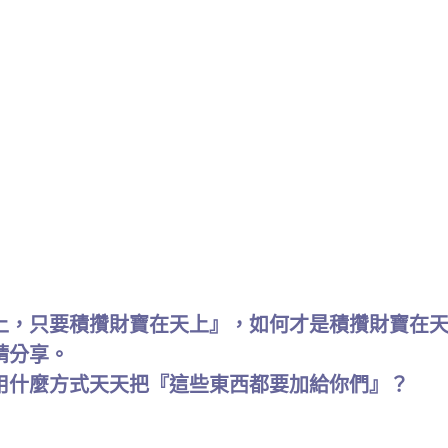
上，只要積攢財寶在天上』，如何才是積攢財寶在
請分享。
用什麼方式天天把『這些東西都要加給你們』？