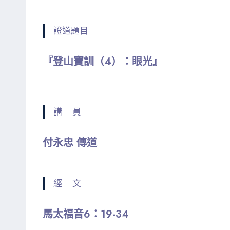
證道題目
『登山寶訓（4）：眼光』
講 員
付永忠 傳道
經 文
馬太福音6：19-34