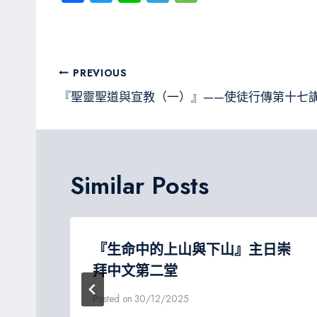
ce
wi
ne
le
es
b
tt
gr
sa
o
er
a
g
文
PREVIOUS
ok
m
e
章
『聖靈聖道與宣教（一）』——使徒行傳第十七
導
覽
Similar Posts
日崇
『生命中的上山與下山』主日崇
拜中文第二堂
Posted on
30/12/2025