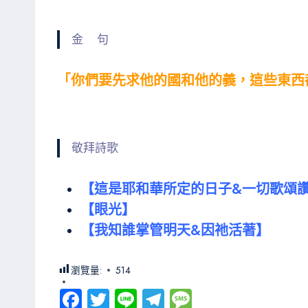
金 句
「你們要先求他的國和他的義，這些東西都
敬拜詩歌
【這是耶和華所定的日子&一切歌頌
【眼光】
【我知誰掌管明天&因祂活著】
瀏覽量:
514
Fa
T
Li
Te
M