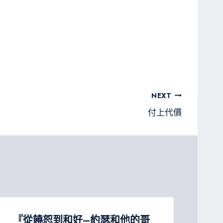
NEXT
付上代價
『從饒恕到和好–約瑟和他的哥
屬