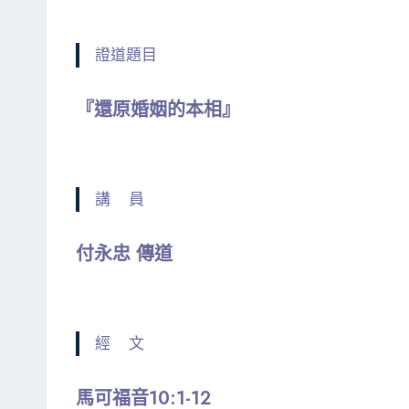
證道題目
『還原婚姻的本相』
講 員
付永忠 傳道
經 文
馬可福音10:1-12