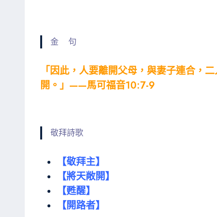
金 句
「因此，人要離開父母，與妻子連合，二
開。」——馬可福音10:7-9
敬拜詩歌
【敬拜主】
【將天敞開】
【甦醒】
【開路者】