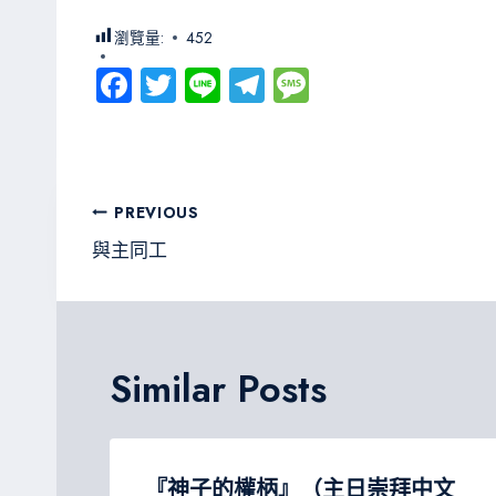
瀏覽量:
452
Fa
T
Li
Te
M
ce
wi
ne
le
es
b
tt
gr
sa
o
er
a
g
文
PREVIOUS
ok
m
e
章
與主同工
導
覽
Similar Posts
崇
『神子的權柄』（主日崇拜中文