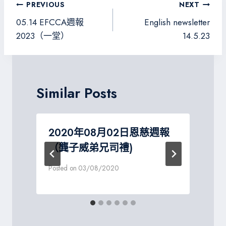
o
er
a
g
文
PREVIOUS
NEXT
ok
m
e
章
05.14 EFCCA週報
English newsletter
導
2023（一堂）
14.5.23
覽
Similar Posts
2020年08月02日恩慈週報
（龔子威弟兄司禮)
P
Posted on
03/08/2020