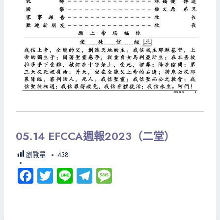
05.14 EFCCA週報2023（二堂）
瀏覽量:
438
Fa
T
Li
Te
M
ce
wi
ne
le
es
b
tt
gr
sa