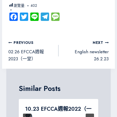
瀏覽量:
402
Fa
T
Li
Te
M
ce
wi
ne
le
es
b
tt
gr
sa
o
er
a
g
文
PREVIOUS
NEXT
ok
m
e
章
02.26 EFCCA週報
English newsletter
導
2023（一堂）
26.2.23
覽
Similar Posts
10.23 EFCCA週報2022（一
堂）