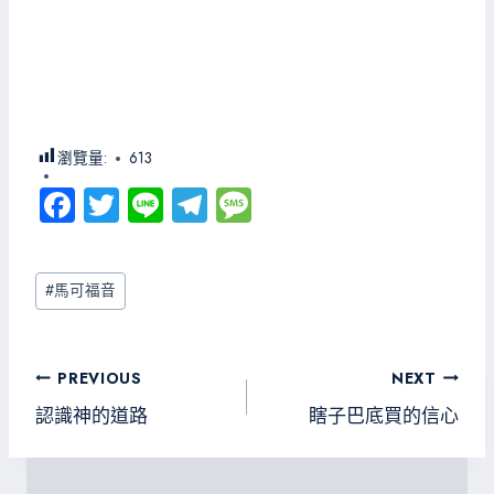
瀏覽量:
613
Fa
T
Li
Te
M
ce
wi
ne
le
es
b
tt
gr
sa
Post
#
馬可福音
o
er
a
g
Tags:
ok
m
e
文
PREVIOUS
NEXT
章
認識神的道路
瞎子巴底買的信心
導
覽