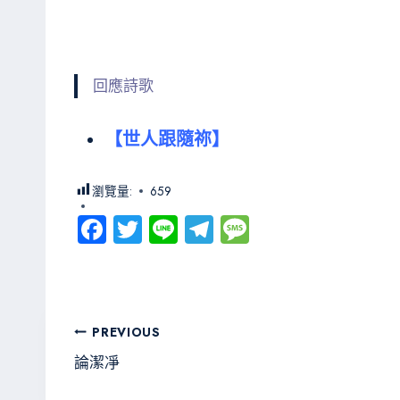
回應詩歌
【世人跟隨祢】
瀏覽量:
659
Fa
T
Li
Te
M
ce
wi
ne
le
es
b
tt
gr
sa
o
er
a
g
文
PREVIOUS
ok
m
e
章
論潔凈