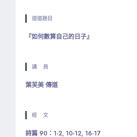
證道題目
『如何數算自己的日子』
講 員
葉芙美 傳道
經 文
詩篇 90：1-2, 10-12, 16-17