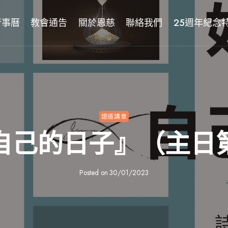
行事曆
教會通告
關於恩慈
聯絡我們
25週年紀念
證道講章
自己的日子』（主日
Posted on
30/01/2023