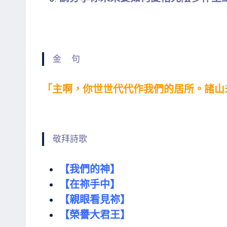
金 句
「主啊，你世世代代作我們的居所。諸山未
敬拜詩歌
【我們的神】
【在祢手中】
【親眼看見祢】
【榮譽大君王】