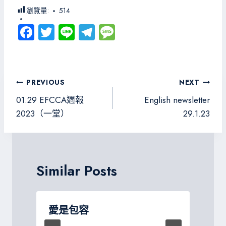
瀏覽量:
514
Fa
T
Li
Te
M
ce
wi
ne
le
es
b
tt
gr
sa
o
er
a
g
文
PREVIOUS
NEXT
ok
m
e
章
01.29 EFCCA週報
English newsletter
導
2023（一堂）
29.1.23
覽
Similar Posts
愛是包容