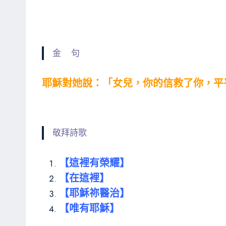
金 句
耶穌對她說：「女兒，你的信救了你，平平
敬拜詩歌
【這裡有榮耀】
【在這裡】
【耶穌祢醫治】
【唯有耶穌】