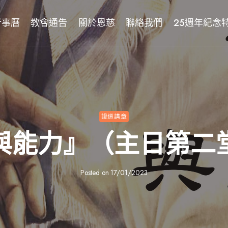
行事曆
教會通告
關於恩慈
聯絡我們
25週年紀念
證道講章
與能力』（主日第二
Posted on
17/01/2023