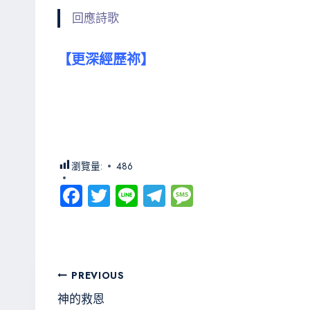
回應詩歌
【更深經歷祢】
瀏覽量:
486
Fa
T
Li
Te
M
ce
wi
ne
le
es
b
tt
gr
sa
o
er
a
g
文
PREVIOUS
ok
m
e
章
神的救恩