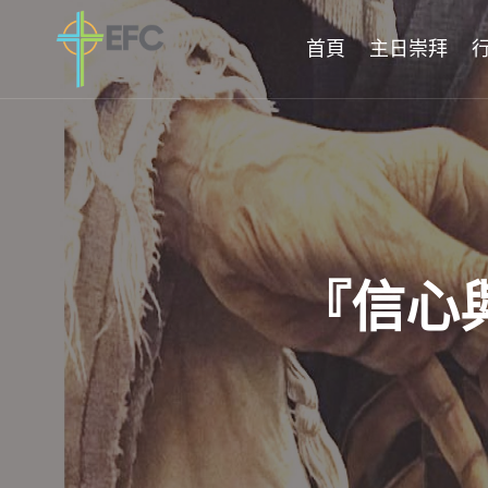
Skip
to
首頁
主日崇拜
content
『信心