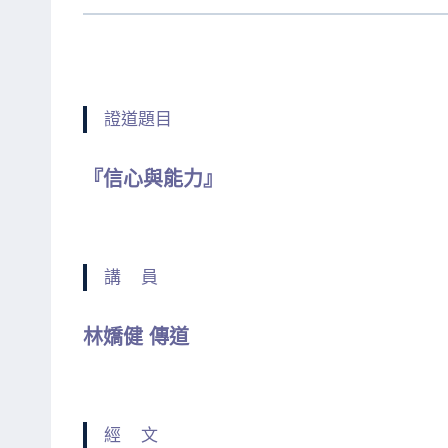
證道題目
『信心與能力』
講 員
林嬌健 傳道
經 文