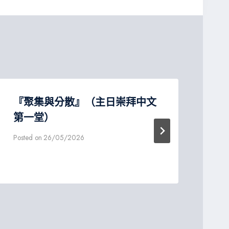
『聚集與分散』（主日崇拜中文
『
第一堂）
中
Posted on
26/05/2026
Post