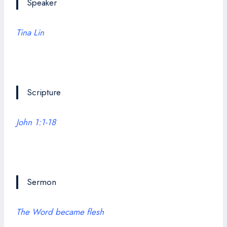
Speaker
Tina Lin
Scripture
John 1:1-18
Sermon
The Word became flesh