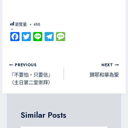
瀏覽量:
488
Fa
T
Li
Te
M
ce
wi
ne
le
es
b
tt
gr
sa
o
er
a
g
文
PREVIOUS
NEXT
ok
m
e
章
『不要怕，只要信』
歸耶和華為聖
導
（主日第二堂崇拜）
覽
Similar Posts