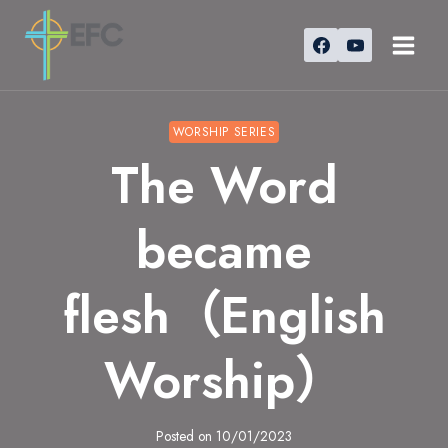
Skip
to
content
WORSHIP SERIES
The Word
became
flesh（English
Worship）
Posted on
10/01/2023