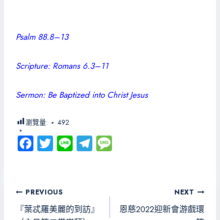
Psalm 88.8–13
Scripture: Romans 6.3–11
Sermon: Be Baptized into Christ Jesus
瀏覽量:
492
Fa
T
Li
Te
M
ce
wi
ne
le
es
b
tt
gr
sa
o
er
a
g
文
PREVIOUS
NEXT
ok
m
e
章
『葉忒羅美麗的到訪』
恩慈2022迎新會游戲環