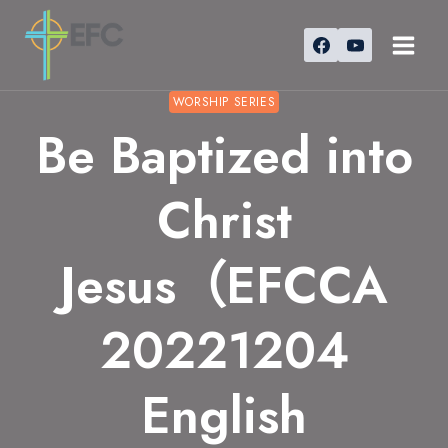
Skip
to
content
WORSHIP SERIES
Be Baptized into
Christ
Jesus（EFCCA
20221204
English