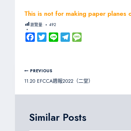
This is not for making paper planes 
瀏覽量:
492
Fa
T
Li
Te
M
ce
wi
ne
le
es
b
tt
gr
sa
o
er
a
g
文
PREVIOUS
ok
m
e
章
11.20 EFCCA週報2022（二堂）
導
覽
Similar Posts