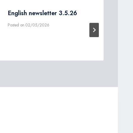
English newsletter 3.5.26
Do
EF
Posted on
02/05/2026
Post