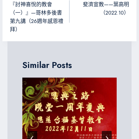
章
『討神喜悅的教會
斐濟宣教——葉高明
導
（一）』—哥林多後書
（2022.10）
第九講（26週年感恩禮
覽
拜）
Similar Posts
P