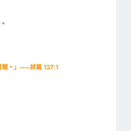
受。
」——詩篇 127:1