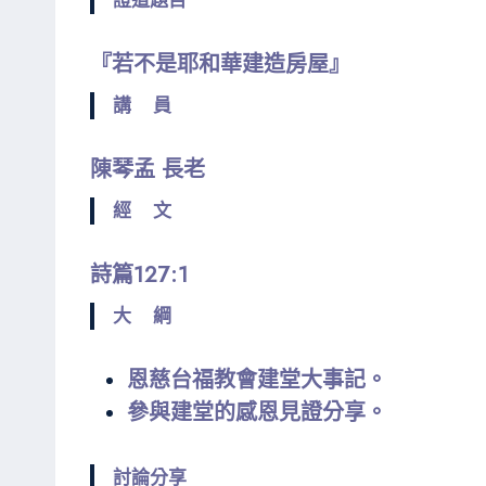
『若不是耶和華建造房屋』
講 員
陳琴孟 長老
經 文
詩篇127:1
大 綱
恩慈台福教會建堂大事記。
參與建堂的感恩見證分享。
討論分享