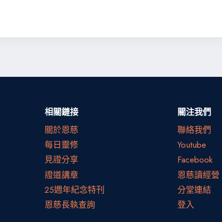
相關鏈接
關注我們
關於恩慈
聯絡我們
每日靈修
Youtube
見證分享
Facebook
證道講章
恩慈讀經營
25週年紀念特刊
分堂連結
恩慈長執查詢
登入