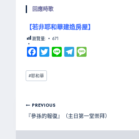
回應時歌
【若非耶和華建造房屋】
瀏覽量:
671
Fa
T
Li
Te
M
ce
wi
ne
le
es
b
tt
gr
sa
Post
#
耶和華
o
er
a
g
Tags:
ok
m
e
文
PREVIOUS
章
『參孫的報復』（主日第一堂崇拜）
導