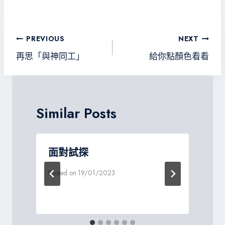
ce
wi
ne
le
es
b
tt
gr
sa
o
er
a
g
文
PREVIOUS
NEXT
ok
m
e
章
再思「與神同工」
給你點顏色看看
導
覽
Similar Posts
面對試探
Posted on
19/01/2023
P