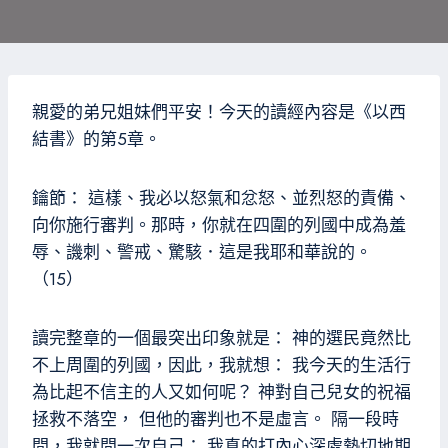
親愛的弟兄姐妹們平安！今天的讀經內容是《以西
結書》的第5章。
鑰節： 這樣、我必以怒氣和忿怒、並烈怒的責備、
向你施行審判。那時，你就在四圍的列國中成為羞
辱、譏刺、警戒、驚駭．這是我耶和華說的。
（15）
讀完整章的一個最突出印象就是： 神的選民竟然比
不上周圍的列國，因此，我就想： 我今天的生活行
為比起不信主的人又如何呢？ 神對自己兒女的祝福
拯救不落空， 但他的審判也不是虛言。 隔一段時
間，我就問一次自己： 我真的打內心深處熱切地期