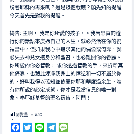
盼著耶穌的再來嗎？還是恐懼戰兢？願先知的提醒
今天首先是對我的提醒。
禱告; 主啊， 我是你所愛的孩子，。我若忠實的遵
行你的話語來度過自己的人生，就必然活在你的祝
福當中。但如果我心中追求其他的偶像或倚靠，就
必失去神兒女這身分和聖召，也必離開你的眷顧。
你所愛的你必管教， 求你透過管教的手，來折斷其
他倚靠，也藉此煉凈我身上的悖逆和一切不屬於你
的，好叫我得以確知並依靠你耶和華度過余生。唯
有你所說的必定成就，你才是我當信靠的唯一對
象。奉耶穌基督的聖名禱告，阿門！
瀏覽量:
553
Fa
T
Li
Te
M