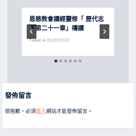
恩慈教會讀經靈修「 歷代志
下第二十一章」禱讀
Posted on
23/07/2021
P
發佈留言
很抱歉，必須
登入
網站才能發佈留言。