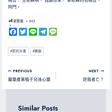
禱告： 主耶穌啊， 我願你來。 奉耶穌的名禱告，
阿門。
瀏覽量:
663
Fa
T
Li
Te
M
ce
wi
ne
le
es
b
tt
gr
sa
Post
#
耶利米書
#
驕傲
o
er
a
g
Tags:
ok
m
e
文
PREVIOUS
NEXT
章
屬靈產業植于兒孫心靈
逆我者亡？
導
覽
Similar Posts