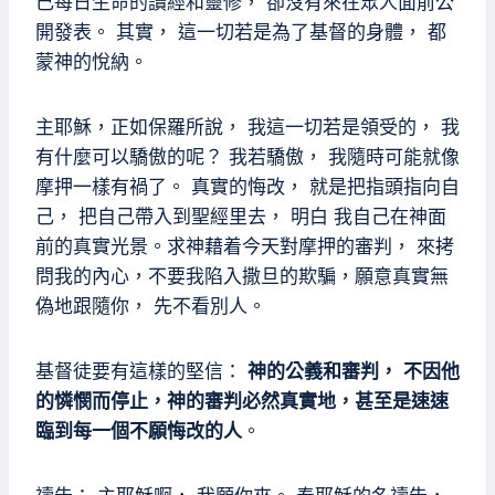
己每日生命的讀經和靈修， 卻沒有來在眾人面前公
開發表。 其實， 這一切若是為了基督的身體， 都
蒙神的悅納。
主耶穌，正如保羅所說， 我這一切若是領受的， 我
有什麼可以驕傲的呢？ 我若驕傲， 我隨時可能就像
摩押一樣有禍了。 真實的悔改， 就是把指頭指向自
己， 把自己帶入到聖經里去， 明白 我自己在神面
前的真實光景。求神藉着今天對摩押的審判， 來拷
問我的內心，不要我陷入撒旦的欺騙，願意真實無
偽地跟隨你， 先不看別人。
基督徒要有這樣的堅信：
神的公義和審判， 不因他
的憐憫而停止，神的審判必然真實地，甚至是速速
臨到每一個不願悔改的人
。