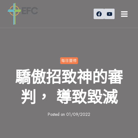
Skip
to
content
每日靈修
驕傲招致神的審
判， 導致毀滅
Posted on
01/09/2022