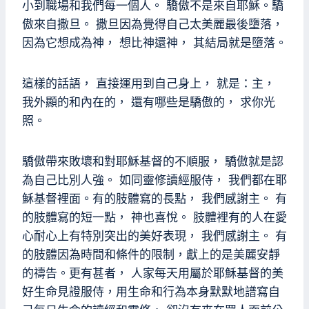
小到職場和我們每一個人。 驕傲不是來自耶穌。驕
傲來自撒旦。 撒旦因為覺得自己太美麗最後墮落，
因為它想成為神， 想比神還神， 其結局就是墮落。
這樣的話語， 直接運用到自己身上， 就是：主，
我外顯的和內在的， 還有哪些是驕傲的， 求你光
照。
驕傲帶來敗壞和對耶穌基督的不順服， 驕傲就是認
為自己比別人強。 如同靈修讀經服侍， 我們都在耶
穌基督裡面。有的肢體寫的長點， 我們感謝主。 有
的肢體寫的短一點， 神也喜悅。 肢體裡有的人在愛
心耐心上有特別突出的美好表現， 我們感謝主。 有
的肢體因為時間和條件的限制，獻上的是美麗安靜
的禱告。更有甚者， 人家每天用屬於耶穌基督的美
好生命見證服侍，用生命和行為本身默默地譜寫自