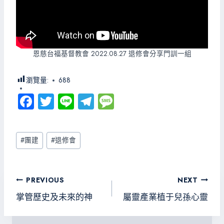
恩慈台福基督教會 2022.08.27 退修會分享門訓一組
瀏覽量:
688
Fa
T
Li
Te
M
ce
wi
ne
le
es
b
tt
gr
sa
Post
#
團建
#
退修會
o
er
a
g
Tags:
ok
m
e
文
PREVIOUS
NEXT
章
掌管歷史及未來的神
屬靈產業植于兒孫心靈
導