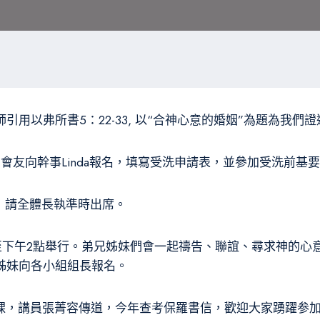
用以弗所書5：22-33, 以“合神心意的婚姻”為題為我們證
的會友向幹事Linda報名，填寫受洗申請表，並參加受洗前基
執會，請全體長執準時出席。
點至下午2點舉行。弟兄姊妹們會一起禱告、聯誼、尋求神的
姊妹向各小組組長報名。
會授課，講員張菁容傳道，今年查考保羅書信，歡迎大家踴躍参