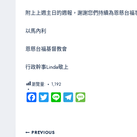
附上上週主日的週報，謝謝您們持續為恩
以馬內利
恩慈台福基督教會
行政幹事Linda敬上
瀏覽量:
1,192
Fa
T
Li
Te
M
ce
wi
ne
le
es
b
tt
gr
sa
o
er
a
g
文
PREVIOUS
ok
m
e