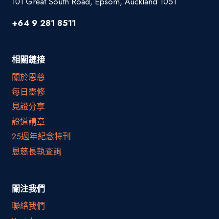
101 Great South Road, Epsom, Auckland 1051
+64 9 281 8511
相關鏈接
關於恩慈
每日靈修
見證分享
證道講章
25週年紀念特刊
恩慈長執查詢
關注我們
聯絡我們