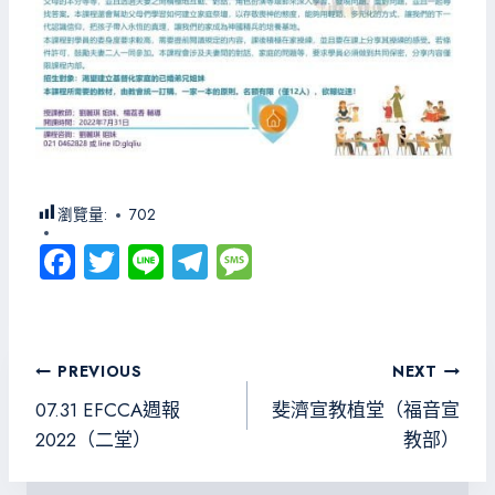
瀏覽量:
702
Fa
T
Li
Te
M
ce
wi
ne
le
es
b
tt
gr
sa
o
er
a
g
文
PREVIOUS
NEXT
ok
m
e
章
07.31 EFCCA週報
斐濟宣教植堂（福音宣
導
2022（二堂）
教部）
覽