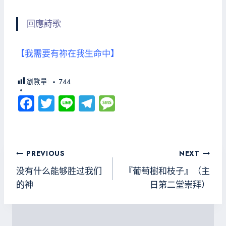
回應詩歌
【我需要有祢在我生命中】
瀏覽量:
744
Fa
T
Li
Te
M
ce
wi
ne
le
es
b
tt
gr
sa
o
er
a
g
文
PREVIOUS
NEXT
ok
m
e
章
没有什么能够胜过我们
『葡萄樹和枝子』（主
導
的神
日第二堂崇拜）
覽