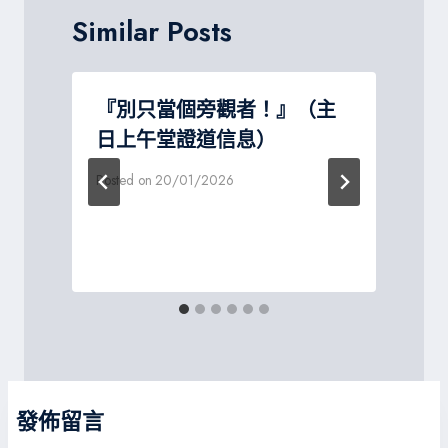
Similar Posts
『別只當個旁觀者！』（主
日上午堂證道信息）
Posted on
20/01/2026
P
發佈留言