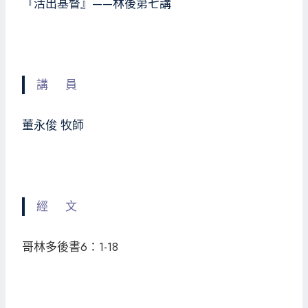
『活出基督』——林後第七講
講 員
董永俊 牧師
經 文
哥林多後書6：1-18