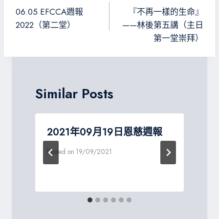
ok
m
e
章
06.05 EFCCA週報
『不再一樣的生命』
導
2022（第二堂）
——林後第五講（主日
第一堂崇拜）
覽
Similar Posts
2021年09月19日恩慈週報
Posted on
19/09/2021
P