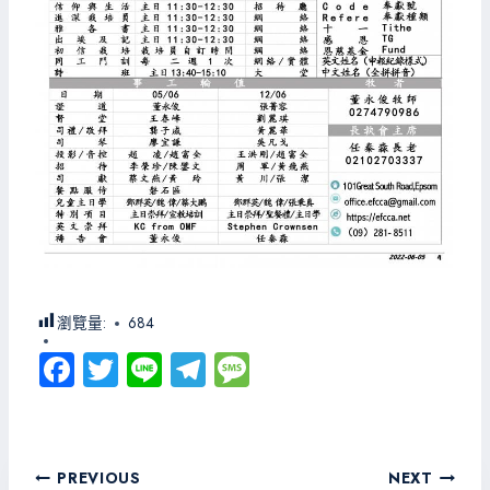
瀏覽量:
684
Fa
T
Li
Te
M
ce
wi
ne
le
es
b
tt
gr
sa
o
er
a
g
文
PREVIOUS
NEXT