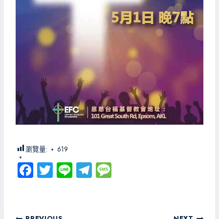
瀏覽量:
619
Fa
T
Li
Te
M
ce
wi
ne
le
es
b
tt
gr
sa
o
er
a
g
PREVIOUS
NEXT