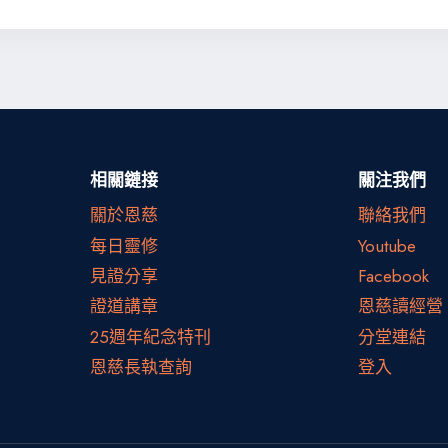
相關鏈接
關注我們
關於恩慈
聯絡我們
每日靈修
Youtube
見證分享
Facebook
證道講章
恩慈讀經營
25週年紀念特刊
分堂連結
恩慈長執查詢
登入