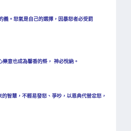
神的義。怒氣是自己的選擇，因暴怒者必受罰
心樂意也成為馨香的祭， 神必悅納。
從 神來的智慧，不輕易發怒、爭吵，以恩典代替忿怒，