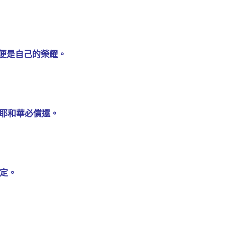
，便是自己的榮耀。
，耶和華必償還。
立定。