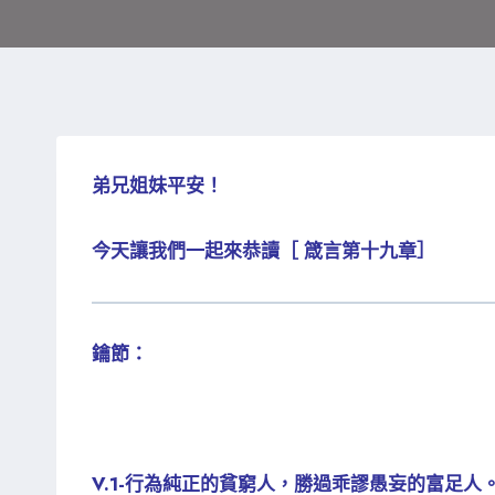
弟兄姐妹平安！
今天讓我們一起來恭讀［ 箴言第十九章］
鑰節：
V.1-行為純正的貧窮人，勝過乖謬愚妄的富足人