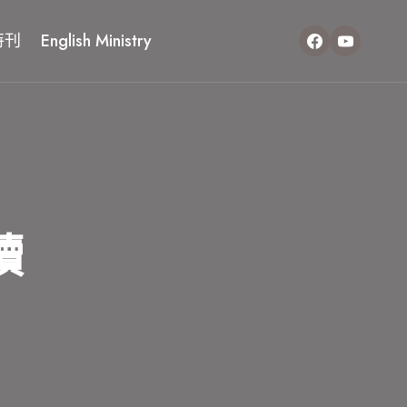
特刊
English Ministry
讀