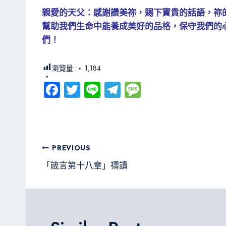
親愛的天父：感謝讚美祢，賜下寶貴的話語，祢
幫助我們生命中能養成美好的品格，保守我們的
們！
瀏覽量:
1,184
Fa
T
Li
Te
M
ce
wi
ne
le
es
b
tt
gr
sa
o
er
a
g
文
PREVIOUS
ok
m
e
章
「箴言第十八章」禱讀
導
覽