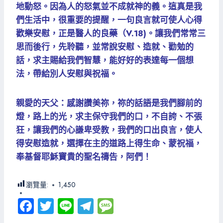
地動怒。因為人的怒氣並不成就神的義。這真是我
們生活中，很重要的提醒，一句良言就可使人心得
歡樂安慰，正是醫人的良藥（V.18)。讓我們常常三
思而後行，先聆聽，並常說安慰、造就、勸勉的
話，求主賜給我們智慧，能好好的表達每一個想
法，帶給別人安慰與祝福。
親愛的天父：感謝讚美祢，祢的話語是我們腳前的
燈，路上的光，求主保守我們的口，不自誇、不張
狂，讓我們的心謙卑受教，我們的口出良言，使人
得安慰造就，選擇在主的道路上得生命、蒙祝福，
奉基督耶穌寶貴的聖名禱告，阿們！
瀏覽量:
1,450
Fa
T
Li
Te
M
ce
wi
ne
le
es