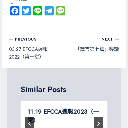
Fa
T
Li
Te
M
ce
wi
ne
le
es
b
tt
gr
sa
o
er
a
g
文
PREVIOUS
NEXT
ok
m
e
章
03.27 EFCCA週報
「箴言第七篇」導讀
導
2022（第一堂）
覽
Similar Posts
11.19 EFCCA週報2023（一
堂）
P