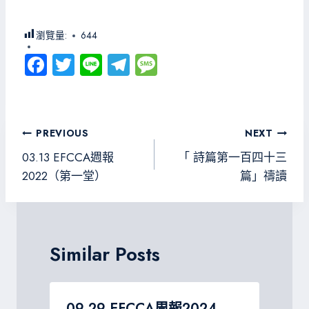
瀏覽量:
644
Fa
T
Li
Te
M
ce
wi
ne
le
es
b
tt
gr
sa
o
er
a
g
文
PREVIOUS
NEXT
ok
m
e
章
03.13 EFCCA週報
「 詩篇第一百四十三
導
2022（第一堂）
篇」禱讀
覽
Similar Posts
09.29 EFCCA周報2024