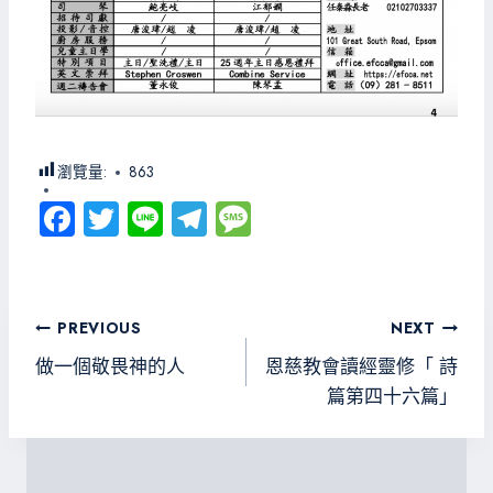
瀏覽量:
863
Fa
T
Li
Te
M
ce
wi
ne
le
es
b
tt
gr
sa
o
er
a
g
文
PREVIOUS
NEXT
ok
m
e
章
做一個敬畏神的人
恩慈教會讀經靈修「 詩
導
篇第四十六篇」
覽