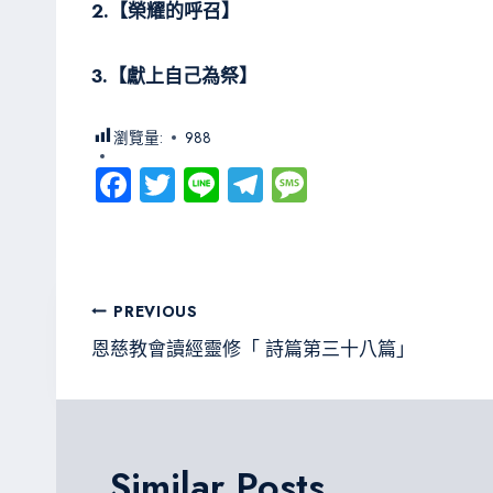
2.
【榮耀的呼召】
3.
【獻上自己為祭】
瀏覽量:
988
Fa
T
Li
Te
M
ce
wi
ne
le
es
b
tt
gr
sa
o
er
a
g
文
PREVIOUS
ok
m
e
章
恩慈教會讀經靈修「 詩篇第三十八篇」
導
覽
Similar Posts