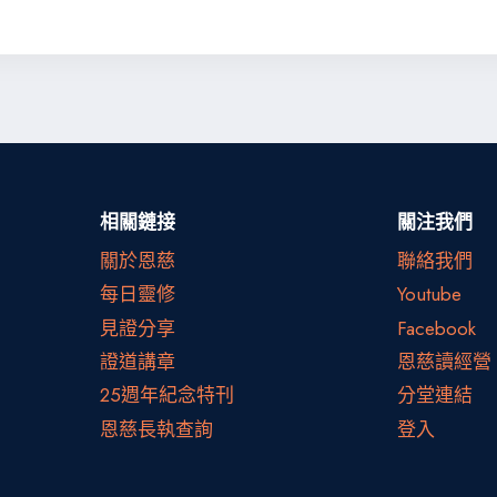
相關鏈接
關注我們
關於恩慈
聯絡我們
每日靈修
Youtube
見證分享
Facebook
證道講章
恩慈讀經營
25週年紀念特刊
分堂連結
恩慈長執查詢
登入