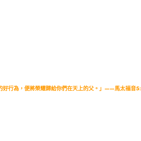
的好行為，便將榮耀歸給你們在天上的父。」——馬太福音
5