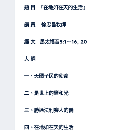
題 目
『在地如在天的生活』
講 員
徐忠昌牧師
經 文
馬太福音
5:1～
16, 20
大 綱
一、天國子民的使命
二、是世上的鹽和光
三、勝過法利賽人的義
四、在地如在天的生活