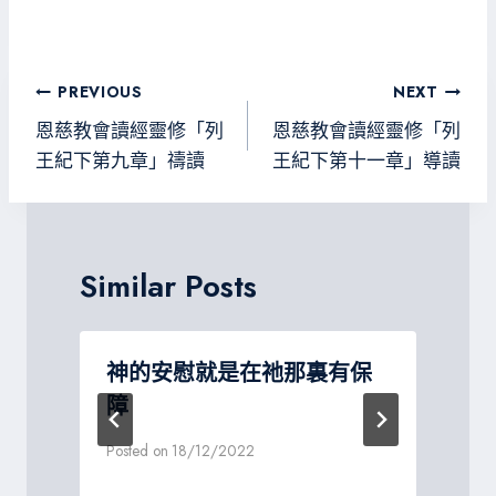
ce
wi
ne
le
es
b
tt
gr
sa
o
er
a
g
文
PREVIOUS
NEXT
ok
m
e
章
恩慈教會讀經靈修「列
恩慈教會讀經靈修「列
導
王紀下第九章」禱讀
王紀下第十一章」導讀
覽
Similar Posts
神的安慰就是在祂那裏有保
障
P
Posted on
18/12/2022