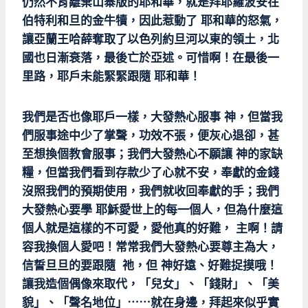
仍然不肯離棄山寨版的耶和華，就是拜耶羅波安在
伯特利和旦的金牛犢，因此惹動了 耶和華的怒氣，
讓亞蘭王哈薛奪取了以色列約旦河以東的領土，北
國也日漸衰落，最後亡於亞述。可惜啊！在最後一
里路，耶戶未能緊緊跟隨 耶和華！
我們是否也像耶戶一樣，大發熱心服事 神，但當我
們服事途中少了掌聲，功效不張，便灰心退卻，甚
至想換個教會服事；我們大發熱心不願讓 神的家缺
糧，但當我們看到存款少了心就不安，奉獻的金錢
沒照我們的預期使用，我們就收回奉獻的手；我們
大發熱心要學 耶穌愛世上的每一個人，但為什麼這
個人就是這樣的不可愛，愛他真的好難， 主啊！請
容我換個人愛吧！常常我們大發熱心要尊主為大，
信誓旦旦的要跟隨 祂，但 神好遠、好難捉摸哦！
讓我造個偶像來取代，「兒女」、「錢財」、「美
貌」、「聲名地位」⋯⋯就在身邊，拜起來似乎實