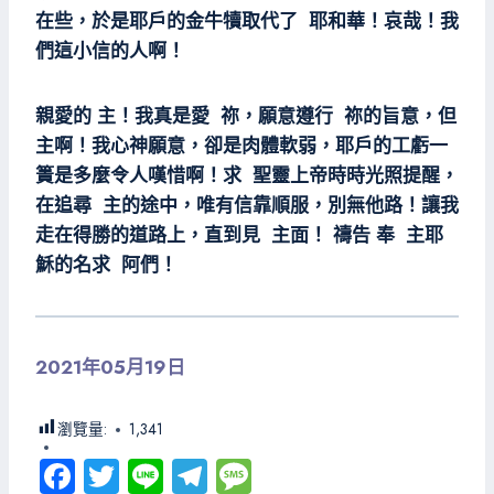
在些，於是耶戶的金牛犢取代了 耶和華！哀哉！我
們這小信的人啊！
親愛的 主！我真是愛 祢，願意遵行 祢的旨意，但
主啊！我心神願意，卻是肉體軟弱，耶戶的工虧一
簣是多麼令人嘆惜啊！求 聖靈上帝時時光照提醒，
在追尋 主的途中，唯有信靠順服，別無他路！讓我
走在得勝的道路上，直到見 主面！ 禱告 奉 主耶
穌的名求 阿們！
2021年05月19日
瀏覽量:
1,341
Fa
T
Li
Te
M