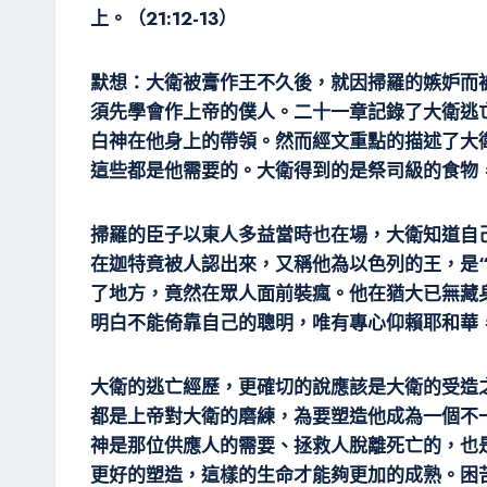
上。（21:12-13）
默想：大衛被膏作王不久後，就因掃羅的嫉妒而
須先學會作上帝的僕人。二十一章記錄了大衛逃
白神在他身上的帶領。然而經文重點的描述了大
這些都是他需要的。大衛得到的是祭司級的食物
掃羅的臣子以東人多益當時也在場，大衛知道自
在迦特竟被人認出來，又稱他為以色列的王，是
了地方，竟然在眾人面前裝瘋。他在猶大已無藏
明白不能倚靠自己的聰明，唯有專心仰賴耶和華
大衛的逃亡經歷，更確切的說應該是大衛的受造
都是上帝對大衛的磨練，為要塑造他成為一個不
神是那位供應人的需要、拯救人脫離死亡的，也
更好的塑造，這樣的生命才能夠更加的成熟。困