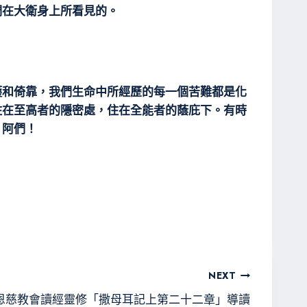
們在大衛身上所看見的。
護和倚靠，我們生命中所經歷的每一個苦難都是化
住在至高者的隱密處，住在全能者的蔭庇下。有時
，阿們！
NEXT
恩慈教會讀經靈修「撒母耳記上第二十二章」導讀