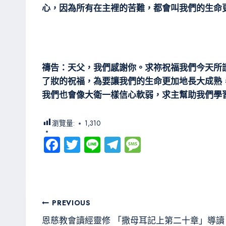
心，因為所有在主裡的苦難，都會叫我們的生命
禱告：天父，我們感謝你。求祢祝福我們今天所
了妝的祝福，為要讓我們的生命更加地長大成熟
我們也會像大衛一樣信心軟弱，求主幫助我們學
瀏覽量:
1,310
Fa
T
Li
Te
M
ce
wi
ne
le
es
b
tt
gr
sa
o
er
a
g
文
PREVIOUS
ok
m
e
章
恩慈教會讀經靈修 「撒母耳記上第二十章」導讀