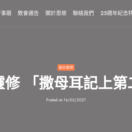
行事曆
教會通告
關於恩慈
聯絡我們
25週年紀念
每日靈修
靈修 「撒母耳記上第
Posted on
14/03/2021