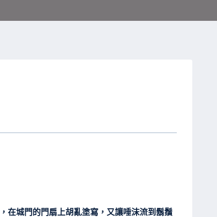
瘋，在城門的門扇上胡亂塗寫，又讓唾沫流到鬍鬚