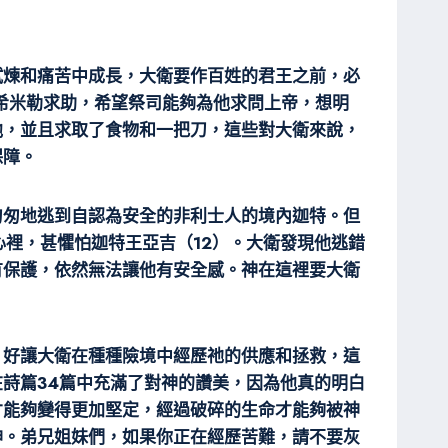
試煉和痛苦中成長，大衛要作百姓的君王之前，必
希米勒求助，希望祭司能夠為他求問上帝，想明
他，並且求取了食物和一把刀，這些對大衛來說，
保障。
匆匆地逃到自認為安全的非利士人的境內迦特。但
裡，甚懼怕迦特王亞吉（12）。大衛發現他逃錯
有保護，依然無法讓他有安全感。神在這裡要大衛
，好讓大衛在種種險境中經歷祂的供應和拯救，這
詩篇34篇中充滿了對神的讚美，因為他真的明白
才能夠變得更加堅定，經過破碎的生命才能夠被神
神。弟兄姐妹們，如果你正在經歷苦難，請不要灰