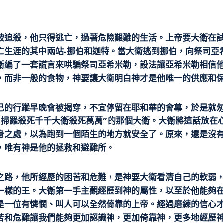
被追殺，他只得逃亡，過著危險艱難的生活。上帝要大衛在
亡生涯的其中兩站-挪伯和迦特。當大衛逃到挪伯，向祭司亞
衛編了一套謊言來哄騙祭司亞希米勒，設法讓亞希米勒相信
，而非一般的食物，神要讓大衛明白神才是他唯一的供應和
己的行蹤早晚會被揭穿，不宜停留在耶和華的會幕，於是就
“掃羅殺死千千大衛殺死萬萬”的那個大衛。大衛將這話放在心
身之處，以為跑到一個陌生的地方就安全了。原來，還是沒
，唯有神是他的拯救和避難所。
之路，他所經歷的困苦和危難，是神要大衛看清自己的軟弱
一樣的王。大衛第一手主觀經歷到神的屬性，以至於他能夠在
是一位有憐憫、叫人可以全然倚靠的上帝。經過磨練的信心
苦和危難讓我們能夠更加認識神，更加倚靠神，更多地經歷