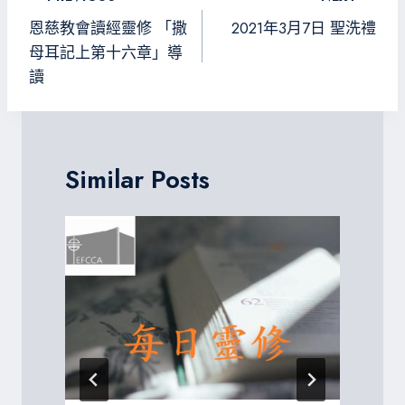
ok
m
e
章
恩慈教會讀經靈修 「撒
2021年3月7日 聖洗禮
導
母耳記上第十六章」導
讀
覽
Similar Posts
P