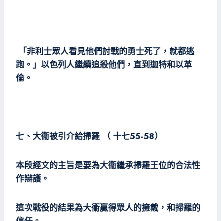
「非利士眾人看見他們討戰的勇士死了，就都逃
跑。」以色列人繼續追殺他們，直到迦特和以革
倫。
七、大衞被引介給掃羅 （ 十七55-58）
本段經文的主旨是要為大衞繼承掃羅王位的合法性
作辯護。
這次戰役的結果為大衞贏得眾人的擁戴，和掃羅的