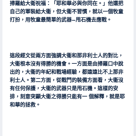
掃羅給大衛祝福：「耶和華必與你同在。」他還把
自己的軍裝給大衞，但大衞不習慣，就以一個牧童
打扮，用牧童最簡單的武器–甩石機去應戰。
這段經文從兩方面強調大衞和那非利士人的對比，
大衞根本沒有得勝的機會。一方面是由掃羅口中說
出的，大衞的年紀和戰場經驗，都遠遠比不上那非
利士人。第二方面，從戰鬥的裝備方面看，大衞沒
有任何保護，大衞的武器只是甩石機。這樣的安
排，刻意突顯大衞之得勝只能有一 個解釋，就是耶
和華的拯救。