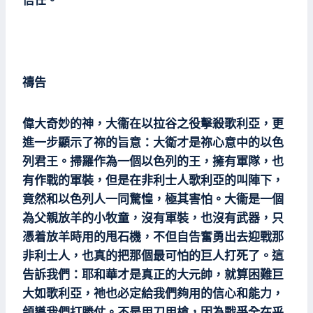
信任。
禱告
偉大奇妙的神，大衞在以拉谷之役擊殺歌利亞，更
進一步顯示了祢的旨意：大衛才是祢心意中的以色
列君王。掃羅作為一個以色列的王，擁有軍隊，也
有作戰的軍裝，但是在非利士人歌利亞的叫陣下，
竟然和以色列人一同驚惶，極其害怕。大衞是一個
為父親放羊的小牧童，沒有軍裝，也沒有武器，只
憑着放羊時用的甩石機，不但自告奮勇出去迎戰那
非利士人，也真的把那個最可怕的巨人打死了。這
告訴我們：耶和華才是真正的大元帥，就算困難巨
大如歌利亞，祂也必定給我們夠用的信心和能力，
領導我們打勝仗。不是用刀用槍，因為戰爭全在乎