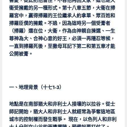
喜愛，從此把他留住，不容他再回父家，這也是大
衞受擁戴的另一種形式。第十八章五節，大衞在掃
羅宮中，贏得掃羅的王位繼承人約拿單、眾百姓和
掃羅臣僕的擁戴。不過，因為這時另一個受膏者
（掃羅）還在位，大衞，作為由神親自揀選、一生
尊神為大、合神心意的好王，必須一再隱忍等候，
一直到掃羅死後，至撒母耳記下第二和第五章才能
公開被膏。
一、地理背景（十七1-3）
地點是在南部猶大和非利士人接壤的以拉谷。從士
師記開始，猶大人和非利士人就經常為爭奪這地區
城市的控制權而發生戰爭。 現在，以色列人和非利