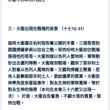
三、大衞出現在戰場的背景 （十七12-31）
這時大衞還在伯利恆牧養父親的羊羣，三個哥哥則
跟隨掃羅參與以拉谷之戰。耶西吩咐大衞前往戰場
探視他的哥哥。大衞到達以色列人營地時，軍隊剛
好出去擺列陣勢。大衞跑到戰場，聽到了那非利士
人對着以色列人罵陣的事，又聽到掃羅王懸賞，若
有人能擊殺那非利士人，要給優厚的獎賞。大衞從
神學角度來看這事件：對永生神的軍隊罵陣，等於
對永生神的侮辱（本句在本章三十六節又出現一
次）。 於是，大衞自告奮勇，不顧大哥的責罵，堅
持出戰。