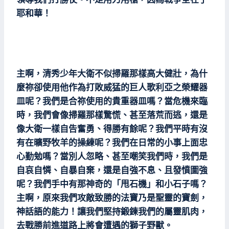
耶和華！
主啊，清秀少年大衛不似掃羅那樣高大健壯，為什
麼祢卻使用他作為打敗威猛的巨人歌利亞之榮耀器
皿呢？我們是合祢使用的貴重器皿嗎？當危機來臨
時，我們會像掃羅那樣驚慌、甚至落荒而逃，還是
像大衛一樣自告奮勇、得勝有餘呢？我們平時有沒
有在曠野牧羊的操練呢？我們在日常的小事上面忠
心勤勉嗎？當別人忽略、甚至嘲笑我們時，我們是
自哀自憐、自暴自棄，還是自強不息、且發憤圖強
呢？我們手中有那神奇的「甩石機」和小石子嗎？
主啊，原來我們攻敵致勝的法寶乃是聖靈的寶劍，
神話語的能力！讓我們堅持鍛鍊我們的屬靈肌肉，
去戰勝前進道路上將會遭遇的獅子野獸。