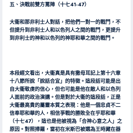
五、決戰前雙方罵陣（十七41-47）
大衞和那非利士人對話，把他們一對一的戰鬥，不
但提升到非利士人和以色列人之間的戰鬥，更提升
到非利士的神和以色列的神耶和華之間的戰鬥。
本段經文看出，大衞真是具有撒母耳記上第十六章
十八節所說「說話合宜」的特徵。這段話可能是出
自大衞敬虔的信心，但也可能是他在敵人和以色列
人面前的政治演講。但是對於大衞的這段話，正是
大衞最高貴的屬靈本質之表現：他是一個忠貞不二
信奉耶和華的人，相信爭戰的勝敗全在乎耶和華
（十七47），這也是他被視為「合神心意之人」之
原因。對照掃羅，當初在米斯巴被選為王時藏在器