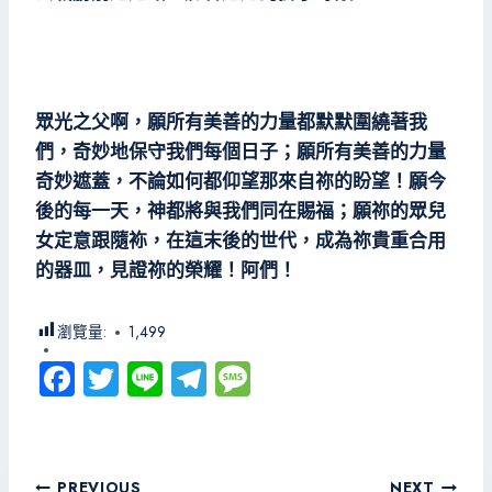
眾光之父啊，願所有美善的力量都默默圍繞著我
們，奇妙地保守我們每個日子；願所有美善的力量
奇妙遮蓋，不論如何都仰望那來自祢的盼望！願今
後的每一天，神都將與我們同在賜福；願祢的眾兒
女定意跟隨袮，在這末後的世代，成為祢貴重合用
的器皿，見證祢的榮耀！阿們！
瀏覽量:
1,499
Fa
T
Li
Te
M
ce
wi
ne
le
es
b
tt
gr
sa
o
er
a
g
文
PREVIOUS
NEXT