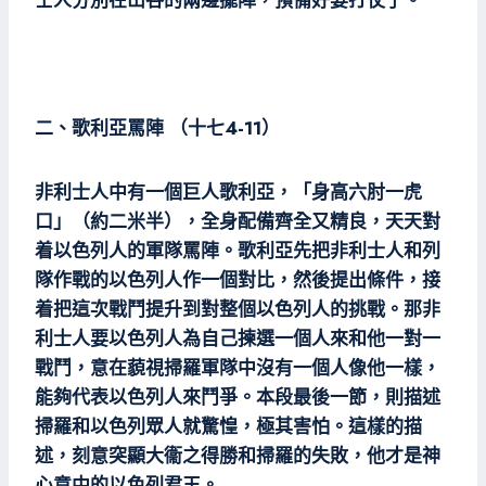
士人分別在山谷的兩邊擺陣，預備好要打仗了。
二、歌利亞罵陣 （十七4-11）
非利士人中有一個巨人歌利亞，「身高六肘一虎
口」（約二米半），全身配備齊全又精良，天天對
着以色列人的軍隊罵陣。歌利亞先把非利士人和列
隊作戰的以色列人作一個對比，然後提出條件，接
着把這次戰鬥提升到對整個以色列人的挑戰。那非
利士人要以色列人為自己揀選一個人來和他一對一
戰鬥，意在藐視掃羅軍隊中沒有一個人像他一樣，
能夠代表以色列人來鬥爭。本段最後一節，則描述
掃羅和以色列眾人就驚惶，極其害怕。這樣的描
述，刻意突顯大衞之得勝和掃羅的失敗，他才是神
心意中的以色列君王。