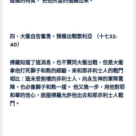
這樣的特質， 把他所要的強調出來。
四、大衞自告奮勇，預備出戰歌利亞 （十七32-
40）
掃羅知道了這消息，也不贊同大衞出戰，但是大衞
拿他打死獅子和熊的經驗，來和那非利士人的戰鬥
相比：這未受割禮的非利士人，向永生神的軍隊罵
陣，也必像獅子和熊一樣。 他又進一步，用他對耶
和華的信心，說服掃羅允許他出去和那非利士人戰
鬥。