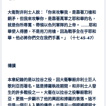
大衛對非利士人說：「你來攻擊我，是靠著刀槍和
銅矛，但我來攻擊你，是靠著萬軍之耶和華的名，
就是你所辱罵、帶領以色列軍隊的上帝。 ……耶和
華使人得勝，不是用刀用槍，因為戰爭全在乎耶和
華。他必將你們交在我們手裏。」（十七45-47）
禱讀
本章紀錄的是以拉谷之役，因大衞擊殺非利士巨人
歌利亞而著名。這是掃羅執政期間，和非利士人發
生的許多戰役之一。大衞在以拉谷之役擊殺歌利
亞，更進一步顯示了他的興起和掃羅的衰落。這不
但是一個引人入勝的傳奇，也是另一個證據證明大