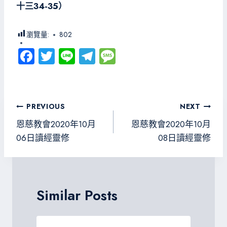
十三34-35）
瀏覽量:
802
Fa
T
Li
Te
M
ce
wi
ne
le
es
b
tt
gr
sa
o
er
a
g
文
PREVIOUS
NEXT
ok
m
e
章
恩慈教會2020年10月
恩慈教會2020年10月
導
06日讀經靈修
08日讀經靈修
覽
Similar Posts