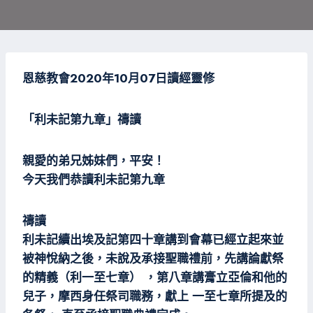
恩
慈教會2020年10月07日
讀經靈修
「利未記第九
章」禱讀
親愛的弟兄姊妹們，平安！
今天我們恭讀利未記第九章
禱讀
利未記續出埃及記第四十章講到會幕已經立起來並
被神悅納之後，未說及承接聖職禮前，先講論獻祭
的精義（利一至七章） ，第八章講膏立亞倫和他的
兒子，摩西身任祭司職務，獻上 一至七章所提及的