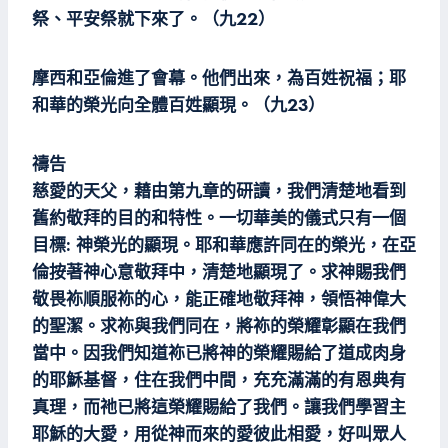
祭、平安祭就下來了。（九22）
摩西和亞倫進了會幕。他們出來，為百姓祝福；耶
和華的榮光向全體百姓顯現。（九23）
禱告
慈愛的天父，藉由第九章的研讀，我們清楚地看到
舊約敬拜的目的和特性。一切華美的儀式只有一個
目標: 神榮光的顯現。耶和華應許同在的榮光，在亞
倫按著神心意敬拜中，清楚地顯現了。求神賜我們
敬畏袮順服袮的心，能正確地敬拜神，領悟神偉大
的聖潔。求袮與我們同在，將袮的榮耀彰顯在我們
當中。因我們知道袮已將神的榮耀賜給了道成肉身
的耶穌基督，住在我們中間，充充滿滿的有恩典有
真理，而祂已將這榮耀賜給了我們。讓我們學習主
耶穌的大愛，用從神而來的愛彼此相愛，好叫眾人