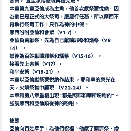
各祭， 直至承接聖職典禮完成。
本章第九章亞倫成為主角，他首次獻祭蒙悅納。因
為他已是正式的大祭司，應履行任務，所以摩西不
再執行祭司工作，只作為神的中保。
摩西吩咐亞倫和會眾（V1-7) ，
亞倫負責獻祭，先為自己獻贖罪祭和燔祭（V8-
14） ，
然後為百姓獻贖罪祭和燔祭（V15-16） ，
接著先上素祭（V17），
和平安祭（V18-21），
本章以亞倫獻祭蒙悦納作結束 ，耶和華的榮光在
天，火燒祭物中顯現 （V22-24）。
本章和第八章重複出現“都是照耶和華所吩咐的”。
強調摩西和亞倫順從神的吩咐。
鑰節
亞倫向百姓舉手，為他們祝福。他獻了贖罪祭、燔