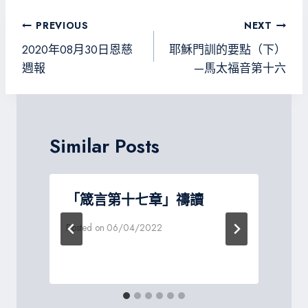
b
tt
gr
sa
o
er
a
g
文
PREVIOUS
NEXT
ok
m
e
章
2020年08月30日恩慈
耶穌門訓的要點（下）
導
週報
—馬太福音第十六
覽
Similar Posts
「箴言第十七章」禱讀
Posted on
06/04/2022
P