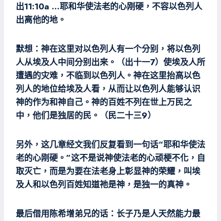
出11:10a …耶和华使法老的心刚硬，不容以色列人
出离他的地。
默想：神在这里对以色列人有一个分别，将以色列
人从埃及人中间分别出来。（出十一7）使埃及人所
遭遇的灾难，不临到以色列人。神在这里抬高以色
列人的地位给埃及人看，从而让以色列人能够认识
神的作为和神自己。神的百姓不列在世上万民之
中，他们是独居的民。（民二十三9）
另外，这几章经文我们反复看到一句话“耶和华使法
老的心刚硬。”这不是说神使法老的心顽梗不化，自
取灭亡，而是为要在法老身上彰显神的荣耀，叫埃
及人和以色列百姓知道祂是神，是独一的真神。
最后借用陈希增弟兄的话：长子乃是人天然能力最