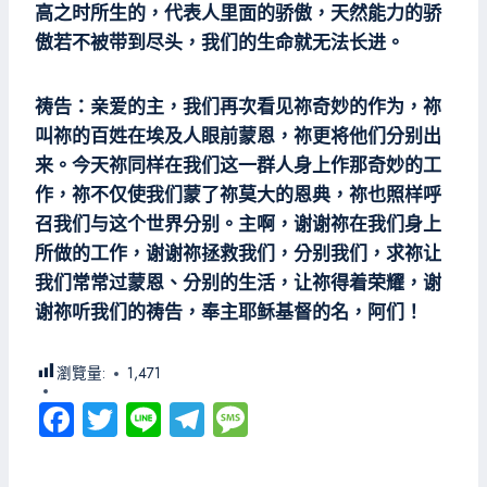
高之时所生的，代表人里面的骄傲，天然能力的骄
傲若不被带到尽头，我们的生命就无法长进。
祷告：亲爱的主，我们再次看见祢奇妙的作为，祢
叫祢的百姓在埃及人眼前蒙恩，祢更将他们分别出
来。今天祢同样在我们这一群人身上作那奇妙的工
作，祢不仅使我们蒙了祢莫大的恩典，祢也照样呼
召我们与这个世界分别。主啊，谢谢祢在我们身上
所做的工作，谢谢祢拯救我们，分别我们，求祢让
我们常常过蒙恩、分别的生活，让祢得着荣耀，谢
谢祢听我们的祷告，奉主耶稣基督的名，阿们！
瀏覽量:
1,471
Fa
T
Li
Te
M
ce
wi
ne
le
es