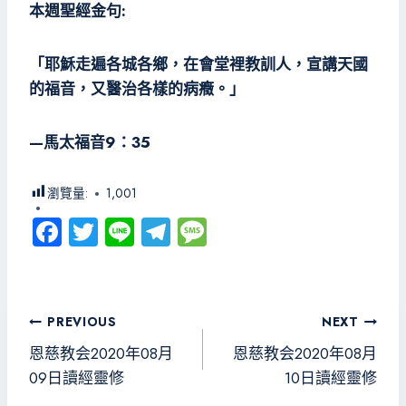
本週聖經金句
:
「耶穌走遍各城各鄉，在會堂裡教訓人，宣講天國
的福音，又醫治各樣的病癥。」
—
馬太福音
9
：
35
瀏覽量:
1,001
Fa
T
Li
Te
M
ce
wi
ne
le
es
b
tt
gr
sa
o
er
a
g
文
PREVIOUS
NEXT
ok
m
e
章
恩慈教会2020年08月
恩慈教会2020年08月
導
09日讀經靈修
10日讀經靈修