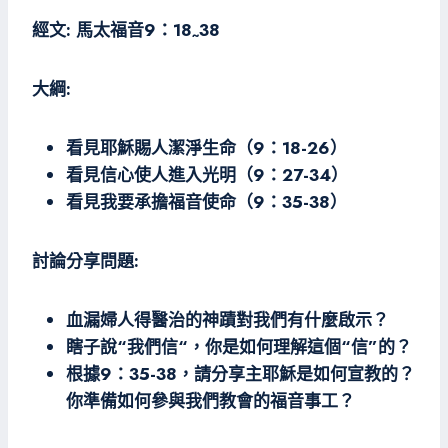
經文
:
馬太福音
9
：
18
38
~
大綱
:
看見耶穌賜人潔淨生命（
9
：
18-26
）
看見信心使人進入光明（
9
：
27-34
）
看見我要承擔福音使命（
9
：
35-38
）
討論分享問
題
:
血漏婦人得醫治的神蹟對我們有什麼啟示？
瞎子說“我們信
“
，你是如何理解這個“信”的？
根據
9
：
35-38
，請分享主耶穌是如何宣教的？
你準備如何參與我們教會的福音事工？