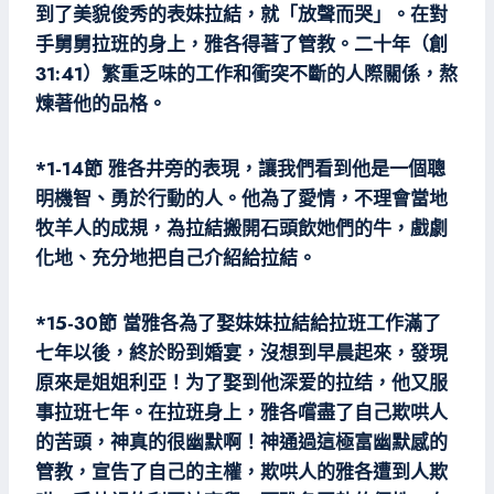
到了美貌俊秀的表妹拉結，就「放聲而哭」。在對
手舅舅拉班的身上，雅各得著了管教。二十年（創
31:41）繁重乏味的工作和衝突不斷的人際關係，熬
煉著他的品格。
*1-14節 雅各井旁的表現，讓我們看到他是一個聰
明機智、勇於行動的人。他為了愛情，不理會當地
牧羊人的成規，為拉結搬開石頭飲她們的牛，戲劇
化地、充分地把自己介紹給拉結。
*15-30節 當雅各為了娶妹妹拉結給拉班工作滿了
七年以後，終於盼到婚宴，沒想到早晨起來，發現
原來是姐姐利亞！为了娶到他深爱的拉结，他又服
事拉班七年。在拉班身上，雅各嚐盡了自己欺哄人
的苦頭，神真的很幽默啊！神通過這極富幽默感的
管教，宣告了自己的主權，欺哄人的雅各遭到人欺