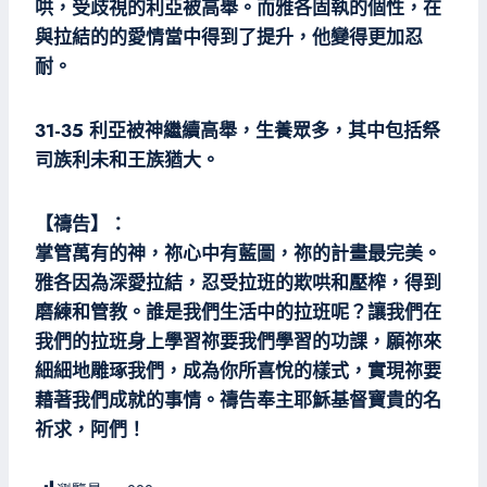
哄，受歧視的利亞被高舉。而雅各固執的個性，在
與拉結的的愛情當中得到了提升，他變得更加忍
耐。
31-35 利亞被神繼續高舉，生養眾多，其中包括祭
司族利未和王族猶大。
【禱告】：
掌管萬有的神，祢心中有藍圖，祢的計畫最完美。
雅各因為深愛拉結，忍受拉班的欺哄和壓榨，得到
磨練和管教。誰是我們生活中的拉班呢？讓我們在
我們的拉班身上學習祢要我們學習的功課，願祢來
細細地雕琢我們，成為你所喜悅的樣式，實現祢要
藉著我們成就的事情。禱告奉主耶穌基督寶貴的名
祈求，阿們！