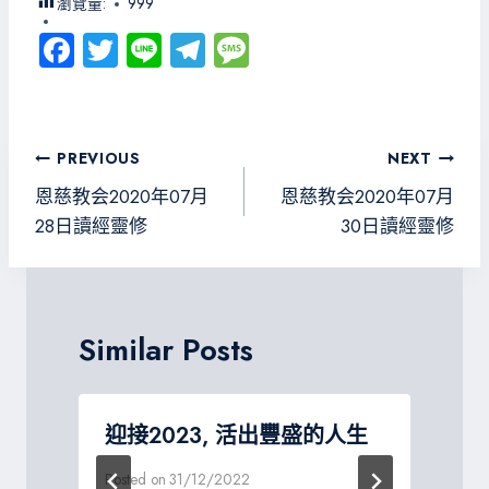
瀏覽量:
999
Fa
T
Li
Te
M
ce
wi
ne
le
es
b
tt
gr
sa
o
er
a
g
文
PREVIOUS
NEXT
ok
m
e
章
恩慈教会2020年07月
恩慈教会2020年07月
導
28日讀經靈修
30日讀經靈修
覽
Similar Posts
迎接2023, 活出豐盛的人生
Posted on
31/12/2022
P