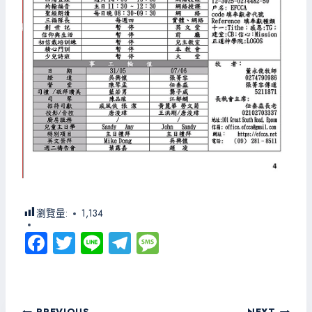
瀏覽量:
1,134
Fa
T
Li
Te
M
ce
wi
ne
le
es
b
tt
gr
sa
o
er
a
g