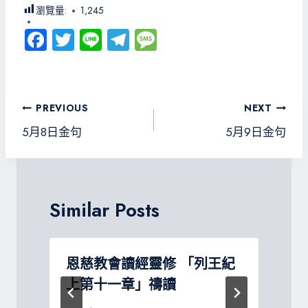
瀏覽量:
1,245
Fa
T
Li
Te
M
ce
wi
ne
le
es
b
tt
gr
sa
o
er
a
g
文
PREVIOUS
NEXT
ok
m
e
章
5月8日金句
5月9日金句
導
覽
Similar Posts
恩慈教會讀經靈修 「列王紀
上第十一章」禱讀