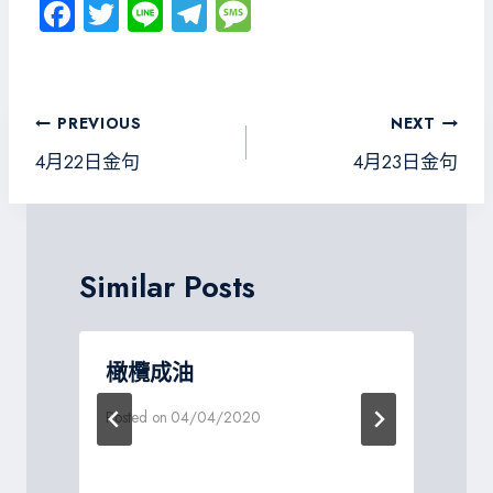
Fa
T
Li
Te
M
ce
wi
ne
le
es
b
tt
gr
sa
o
er
a
g
文
PREVIOUS
NEXT
ok
m
e
章
4月22日金句
4月23日金句
導
覽
Similar Posts
橄欖成油
Posted on
04/04/2020
P