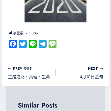
瀏覽量:
1,006
Fa
T
Li
Te
M
ce
wi
ne
le
es
b
tt
gr
sa
o
er
a
g
文
PREVIOUS
NEXT
ok
m
e
章
主是道路、真理、生命
4月10日金句
導
覽
Similar Posts