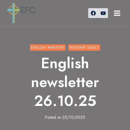
Skip
to
content
ENGLISH MINISTRY
WORSHIP SERIES
English
newsletter
26.10.25
Posted on
25/10/2025