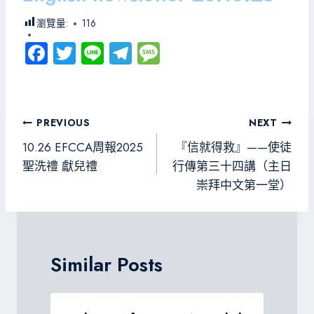
瀏覽量:
116
Fa
T
Li
Te
M
ce
wi
ne
le
es
b
tt
gr
sa
o
er
a
g
文
PREVIOUS
NEXT
ok
m
e
章
10.26 EFCCA周報2025
『信就得救』——使徒
導
聖洗禮 獻兒禮
行傳第三十四講（主日
崇拜中文第一堂）
覽
Similar Posts