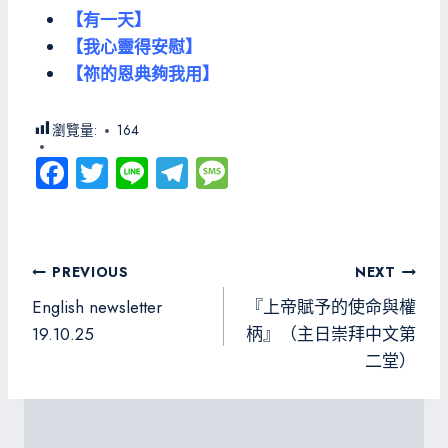
【有一天】
【我心靈得安慰】
【祢的恩典夠我用】
瀏覽量:
164
Fa
T
Li
Te
M
ce
wi
ne
le
es
b
tt
gr
sa
o
er
a
g
文
PREVIOUS
NEXT
ok
m
e
章
English newsletter
『上帝賦予的使命與權
導
19.10.25
柄』（主日崇拜中文第
二堂）
覽