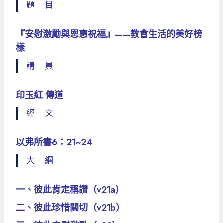
題 目
『安慰激勵與恩惠祝福』——教會生活的美好榜
樣
講 員
印玉紅 傳道
經 文
以弗所書6：21~24
大 綱
一、彼此肯定稱讚（v21a）
二、彼此珍惜關切（v21b）