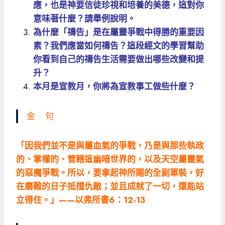
應，也是神要信徒珍視和培養的美德，這對你
意味著什麼？請舉例說明。
為什麼「禱告」是在屬靈爭戰中得勝的重要因
素？我們應當如何禱告？這段經文的學習幫助
你看到自己的禱告生活需要做出哪些改變和提
升？
本月是宣教月，你將為宣教事工做些什麼？
金 句
「因我們並不是與屬血氣的爭戰，乃是與那些執政
的、掌權的、管轄這幽暗世界的，以及天空屬靈氣
的惡魔爭戰。所以，要拿起神所賜的全副軍裝，好
在磨難的日子抵擋仇敵；並且成就了一切，還能站
立得住。」——以弗所書6：12-13