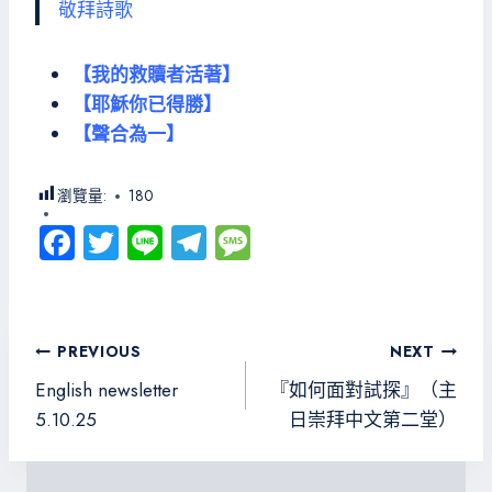
敬拜詩歌
【我的救贖者活著】
【耶穌你已得勝】
【聲合為一】
瀏覽量:
180
Fa
T
Li
Te
M
ce
wi
ne
le
es
b
tt
gr
sa
o
er
a
g
文
PREVIOUS
NEXT
ok
m
e
章
English newsletter
『如何面對試探』（主
導
5.10.25
日崇拜中文第二堂）
覽