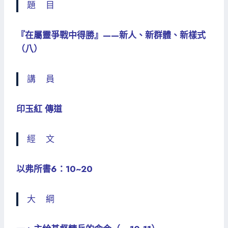
題 目
『在屬靈爭戰中得勝』——新人、新群體、新樣式
（八）
講 員
印玉紅 傳道
經 文
以弗所書6：10~20
大 綱