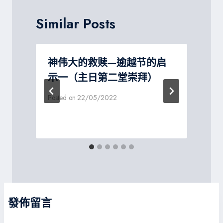
Similar Posts
神伟大的救赎—逾越节的启
示一（主日第二堂崇拜）
Posted on
22/05/2022
P
發佈留言