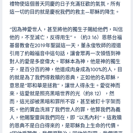
禮物使這個普天同慶的日子充滿狂歡的氣氛，所有
這一切的目的就是慶祝我們的救主—耶穌的降生。
“因為神愛世人，甚至將他的獨生子賜給他們，叫信
他的，不至滅亡，反得用生”。（約3:16）恩慈台福
基督教會在2019年聖誕這一天，董永俊牧師的證道
引用了約翰福音中這句話，讓會眾再一次領悟到神
對人的愛是多麼偉大。耶穌本為神，他是神的獨生
子，是百分百的神，他道成肉身成為100%的人，目
的就是為了我們得救贖的恩典，正如他的名耶穌，
意思是“耶和華是拯救”，讓世人得永生。愛從神而
來，這愛就是照亮黑暗世界的光（約8:12），然
而，這光卻被黑暗和罪所不容，甚至被釘十字架而
死。他的寶血洗滌了我們世人的罪，他算我們為義
人，他賜聖靈與我們同在，即 “以馬內利“。這救贖
的恩典不是白白得來的，是耶穌負上生命的代價。