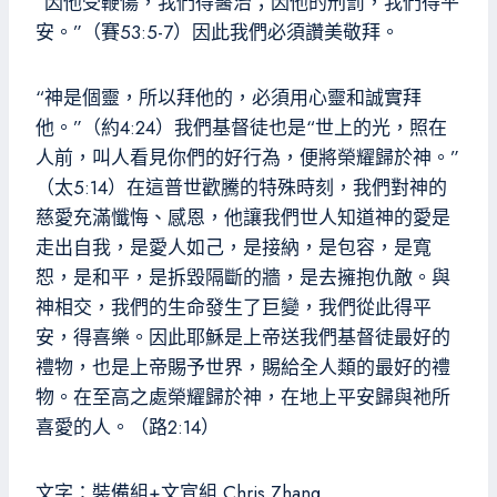
“因他受鞭傷，我們得醫治；因他的刑罰，我們得平
安。”（賽53:5-7）因此我們必須讚美敬拜。
“神是個靈，所以拜他的，必須用心靈和誠實拜
他。”（約4:24）我們基督徒也是“世上的光，照在
人前，叫人看見你們的好行為，便將榮耀歸於神。”
（太5:14）在這普世歡騰的特殊時刻，我們對神的
慈愛充滿懺悔、感恩，他讓我們世人知道神的愛是
走出自我，是愛人如己，是接納，是包容，是寬
恕，是和平，是拆毀隔斷的牆，是去擁抱仇敵。與
神相交，我們的生命發生了巨變，我們從此得平
安，得喜樂。因此耶穌是上帝送我們基督徒最好的
禮物，也是上帝賜予世界，賜給全人類的最好的禮
物。在至高之處榮耀歸於神，在地上平安歸與祂所
喜愛的人。（路2:14）
文字：裝備組+文宣組 Chris Zhang