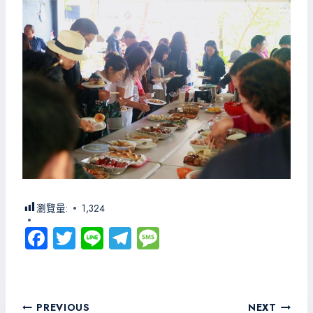
瀏覽量:
1,324
Fa
T
Li
Te
M
ce
wi
ne
le
es
b
tt
gr
sa
o
er
a
g
文
PREVIOUS
NEXT