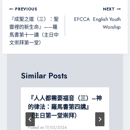
o
er
a
g
文
PREVIOUS
NEXT
ok
m
e
章
『成聖之道（三）：聖
EFCCA. English Youth
導
靈裡的新生命』——羅
Worship
馬書第十一講（主日中
覽
文崇拜第一堂）
Similar Posts
『人人都需要福音（三）–神
的律法：羅馬書第四講』
（主日第一堂崇拜）
P
Posted on
17/03/2024