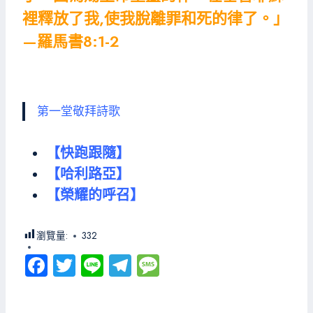
裡釋放了我,使我脫離罪和死的律了。」
—羅馬書8:1-2
第一堂敬拜詩歌
【快跑跟隨】
【哈利路亞】
【榮耀的呼召】
瀏覽量:
332
Fa
T
Li
Te
M
ce
wi
ne
le
es
b
tt
gr
sa