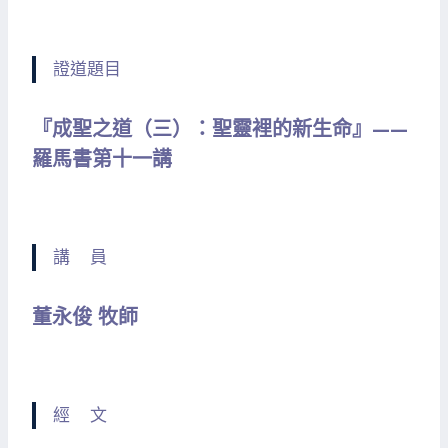
證道題目
『成聖之道（三）：聖靈裡的新生命』——
羅馬書第十一講
講 員
董永俊 牧師
經 文