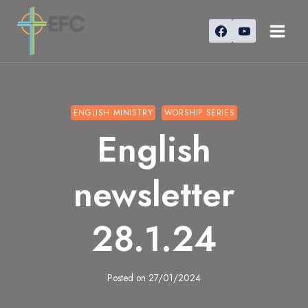
Skip
to
content
ENGLISH MINISTRY
WORSHIP SERIES
English
newsletter
28.1.24
Posted on
27/01/2024