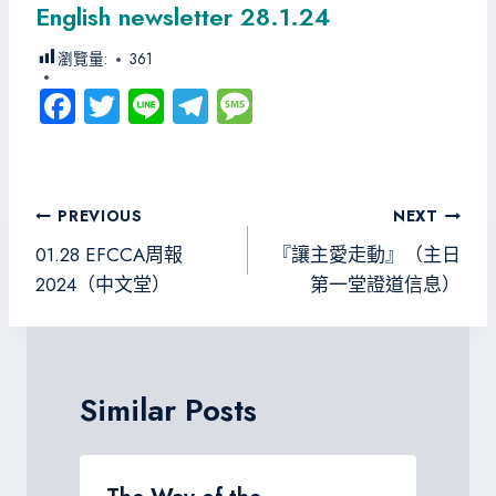
English newsletter 28.1.24
瀏覽量:
361
Fa
T
Li
Te
M
ce
wi
ne
le
es
b
tt
gr
sa
o
er
a
g
文
PREVIOUS
NEXT
ok
m
e
章
01.28 EFCCA周報
『讓主愛走動』（主日
導
2024（中文堂）
第一堂證道信息）
覽
Similar Posts