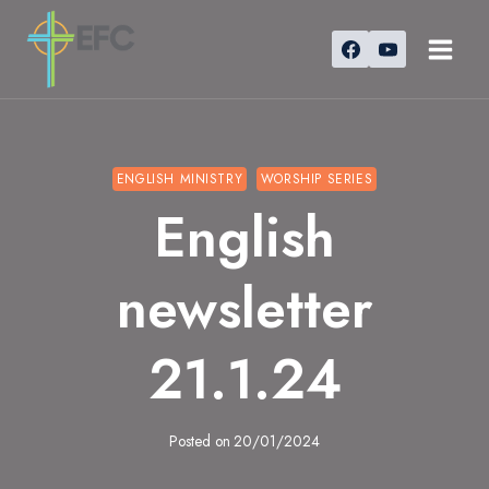
Skip
to
content
ENGLISH MINISTRY
WORSHIP SERIES
English
newsletter
21.1.24
Posted on
20/01/2024