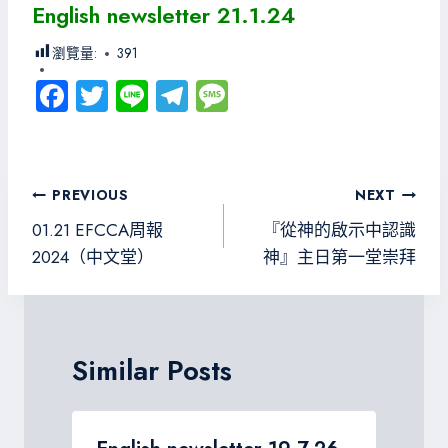
English newsletter 21.1.24
瀏覽量:
391
Fa
T
Li
Te
M
ce
wi
ne
le
es
b
tt
gr
sa
o
er
a
g
文
PREVIOUS
NEXT
ok
m
e
章
01.21 EFCCA周報
『從神的啟示中認識
導
2024（中文堂）
神』主日第一堂崇拜
覽
Similar Posts